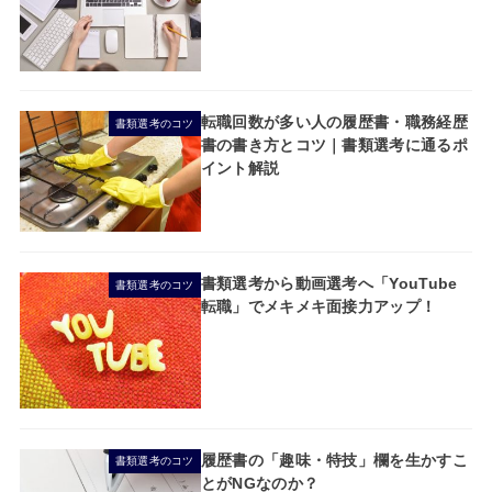
転職回数が多い人の履歴書・職務経歴
書類選考のコツ
書の書き方とコツ｜書類選考に通るポ
イント解説
書類選考から動画選考へ「YouTube
書類選考のコツ
転職」でメキメキ面接力アップ！
履歴書の「趣味・特技」欄を生かすこ
書類選考のコツ
とがNGなのか？