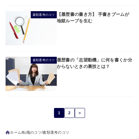
【履歴書の書き方】 手書きブームが
書類選考のコツ
地獄ループを生む
履歴書の「志望動機」に何を書くか分
書類選考のコツ
からないときの裏技とは？
1
2
＞
ホーム
転職のコツ
書類選考のコツ