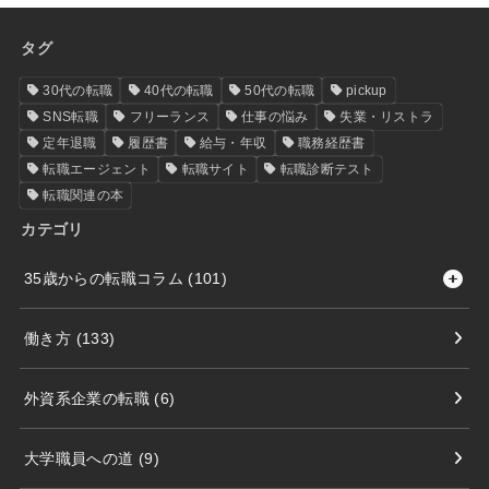
タグ
30代の転職
40代の転職
50代の転職
pickup
SNS転職
フリーランス
仕事の悩み
失業・リストラ
定年退職
履歴書
給与・年収
職務経歴書
転職エージェント
転職サイト
転職診断テスト
転職関連の本
カテゴリ
35歳からの転職コラム
(101)
働き方
(133)
外資系企業の転職
(6)
大学職員への道
(9)