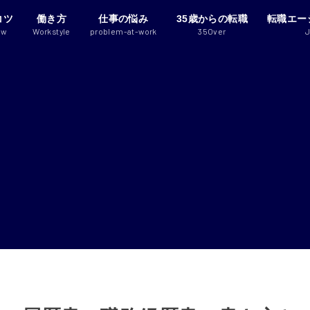
コツ
働き方
仕事の悩み
35歳からの転職
転職エー
ew
Workstyle
problem-at-work
35Over