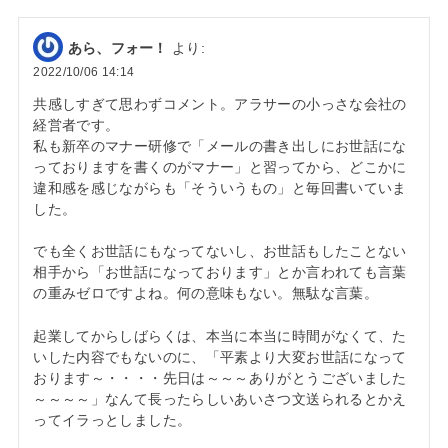
あら、フォー！
より:
2022/10/06 14:14
共感しすぎて思わずコメント。アラサーの小っさな会社の
経営者です。
私も新卒のマナー研修で「メールの書き出しにお世話にな
っておりますを書くのがマナー」と習ってから、どこかに
違和感を感じながらも「そういうもの」と毎回書いていま
した。
でも全くお世話にもなってないし、お世話もしたことない
相手から「お世話になっております」とか言われても言葉
の重みゼロですよね。何の意味もない。無駄な言葉。
起業してからしばらくは、本当に本当に時間がなくて、た
いした内容でもないのに、「平素より大変お世話になって
おります～・・・・先日は～～～ありがとうございました
～～～～」なんて長ったらしいあいさつ文送られるとかえ
ってイラっとしました。