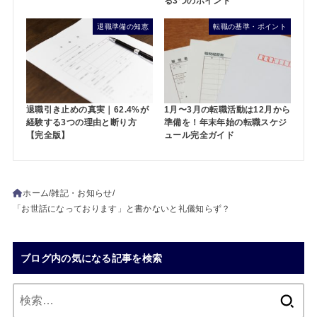
る3つのポイント
退職準備の知恵
転職の基準・ポイント
退職引き止めの真実｜62.4%が
1月〜3月の転職活動は12月から
経験する3つの理由と断り方
準備を！年末年始の転職スケジ
【完全版】
ュール完全ガイド
ホーム
雑記・お知らせ
「お世話になっております」と書かないと礼儀知らず？
ブログ内の気になる記事を検索
検
索: