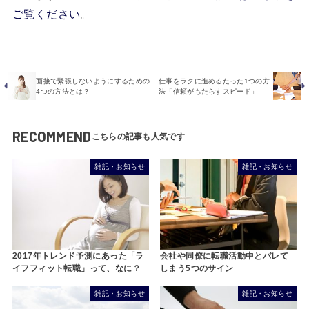
ご覧ください
。
面接で緊張しないようにするための
仕事をラクに進めるたった1つの方
4つの方法とは？
法「信頼がもたらすスピード」
RECOMMEND
雑記・お知らせ
雑記・お知らせ
2017年トレンド予測にあった「ラ
会社や同僚に転職活動中とバレて
イフフィット転職」って、なに？
しまう5つのサイン
雑記・お知らせ
雑記・お知らせ