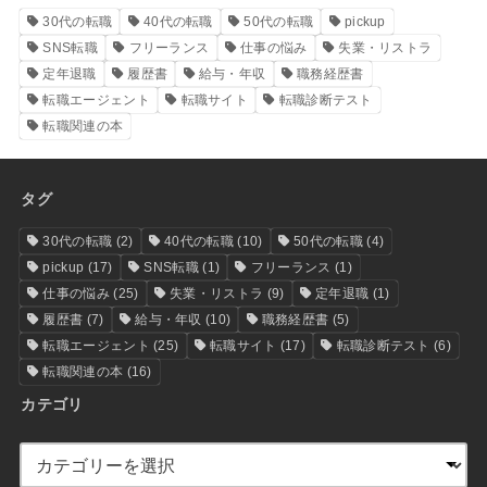
30代の転職
40代の転職
50代の転職
pickup
SNS転職
フリーランス
仕事の悩み
失業・リストラ
定年退職
履歴書
給与・年収
職務経歴書
転職エージェント
転職サイト
転職診断テスト
転職関連の本
タグ
30代の転職
(2)
40代の転職
(10)
50代の転職
(4)
pickup
(17)
SNS転職
(1)
フリーランス
(1)
仕事の悩み
(25)
失業・リストラ
(9)
定年退職
(1)
履歴書
(7)
給与・年収
(10)
職務経歴書
(5)
転職エージェント
(25)
転職サイト
(17)
転職診断テスト
(6)
転職関連の本
(16)
カテゴリ