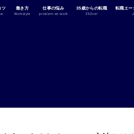
コツ
働き方
仕事の悩み
35歳からの転職
転職エー
ew
Workstyle
problem-at-work
35Over