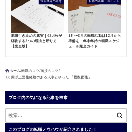
退職準備の知恵
転職の基準・ポイント
退職引き止めの真実｜62.4%が
1月〜3月の転職活動は12月から
経験する3つの理由と断り方
準備を！年末年始の転職スケジ
【完全版】
ュール完全ガイド
ホーム
転職のコツ
面接のコツ
1万回以上面接経験のある人事とやった 「模擬面接」
ブログ内の気になる記事を検索
検
索:
このブログの転職ノウハウが紹介されました！