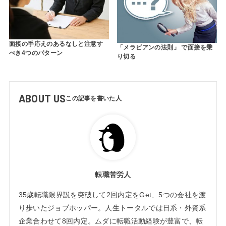
面接の手応えのあるなしと注意す
「メラビアンの法則」 で面接を乗
べき4つのパターン
り切る
ABOUT US
転職苦労人
35歳転職限界説を突破して2回内定をGet、5つの会社を渡
り歩いたジョブホッパー。人生トータルでは日系・外資系
企業合わせて8回内定。ムダに転職活動経験が豊富で、転