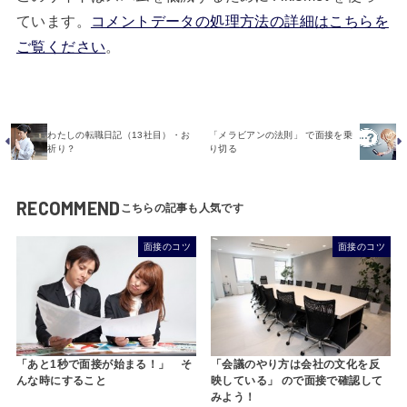
ています。
コメントデータの処理方法の詳細はこちらを
ご覧ください
。
わたしの転職日記（13社目）・お
「メラビアンの法則」 で面接を乗
祈り？
り切る
RECOMMEND
面接のコツ
面接のコツ
「あと1秒で面接が始まる！」 そ
「会議のやり方は会社の文化を反
んな時にすること
映している」 ので面接で確認して
みよう！