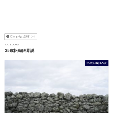
広告を含む記事です
35歳転職限界説
35歳転職限界説