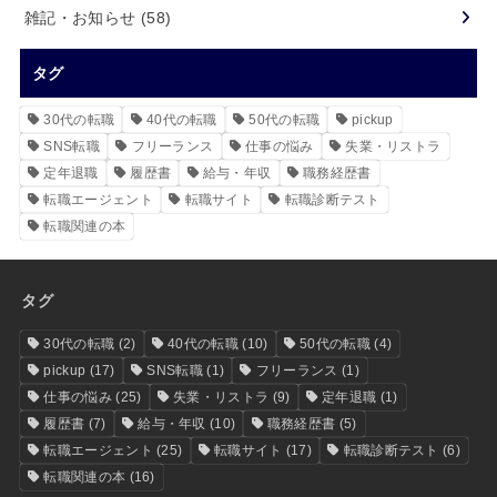
雑記・お知らせ
(58)
タグ
30代の転職
40代の転職
50代の転職
pickup
SNS転職
フリーランス
仕事の悩み
失業・リストラ
定年退職
履歴書
給与・年収
職務経歴書
転職エージェント
転職サイト
転職診断テスト
転職関連の本
タグ
30代の転職
(2)
40代の転職
(10)
50代の転職
(4)
pickup
(17)
SNS転職
(1)
フリーランス
(1)
仕事の悩み
(25)
失業・リストラ
(9)
定年退職
(1)
履歴書
(7)
給与・年収
(10)
職務経歴書
(5)
転職エージェント
(25)
転職サイト
(17)
転職診断テスト
(6)
転職関連の本
(16)