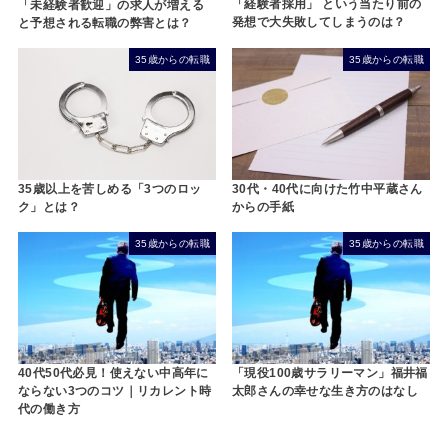
「経験者採用」 という当たり前の
「未経験者歓迎」の求人が増える
発想で大失敗してしまうのは？
と予想される転職の弊害とは？
35歳からの転職
35歳からの転職
35歳以上を苦しめる「3つのロッ
30代・40代に向けた竹中平蔵さん
ク」とは？
からの手紙
35歳からの転職
35歳からの転職
40代50代必見！使えない中高年に
「現役100歳サラリーマン」福井福
ならない3つのコツ｜リカレント時
太郎さんの幸せな生き方のはなし
代の働き方