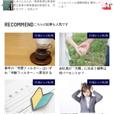
ちきりんさんの『将来有望な将来有
いつもベストな退職時期を選択して
望な若者の将来価値を毀損する、大
いる！
きなワナ 』を読んで
RECOMMEND
35歳からの転職
35歳からの転職
新卒の「学歴フィルター」はいず
会社員が「天職」に出合う確率は
れ「年齢フィルター」へ変化する
何パーセントか？
35歳からの転職
35歳からの転職