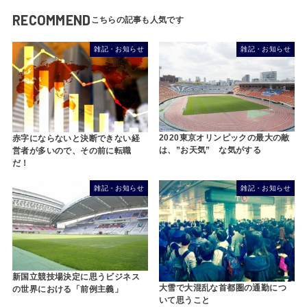
RECOMMEND
雑記・お知らせ
雑記・お知らせ
2020東京オリンピックの最大の敵
赤字にならないと決断できない経
は、”お天気” な気がする
営者が多いので、その前に転職
だ！
雑記・お知らせ
雑記・お知らせ
新国立競技場決定に思うビジネス
大雪で大混乱な首都圏の通勤につ
の世界における「前例主義」
いて思うこと