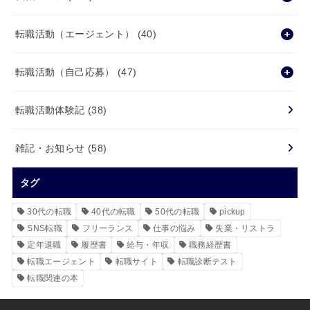
転職活動（エージェント）
(40)
転職活動（自己応募）
(47)
転職活動体験記
(38)
雑記・お知らせ
(58)
タグ
30代の転職
40代の転職
50代の転職
pickup
SNS転職
フリーランス
仕事の悩み
失業・リストラ
定年退職
履歴書
給与・年収
職務経歴書
転職エージェント
転職サイト
転職診断テスト
転職関連の本