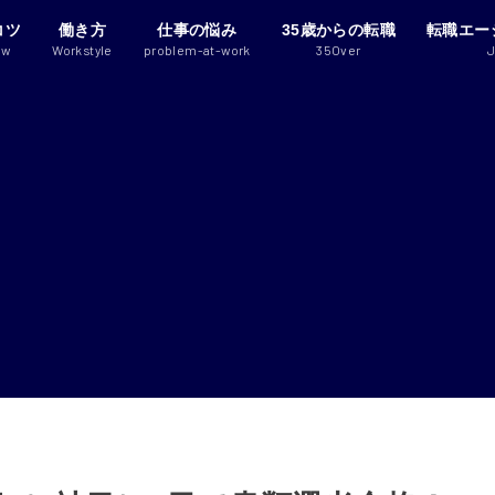
コツ
働き方
仕事の悩み
35歳からの転職
転職エー
ew
Workstyle
problem-at-work
35Over