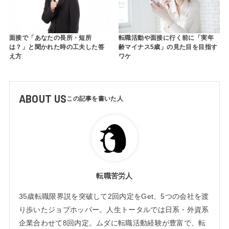
面接で「あなたの長所・短所
転職活動や面接に行く前に「実年
は？」と聞かれた時の工夫した答
齢マイナス5歳」の見た目を目指す
え方
ワケ
ABOUT US
転職苦労人
35歳転職限界説を突破して2回内定をGet、5つの会社を渡
り歩いたジョブホッパー。人生トータルでは日系・外資系
企業合わせて8回内定。ムダに転職活動経験が豊富で、転