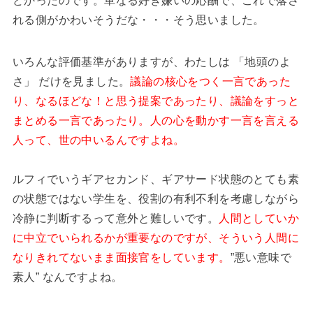
どかったのです。単なる好き嫌いの応酬で、これで落さ
れる側がかわいそうだな・・・そう思いました。
いろんな評価基準がありますが、わたしは 「地頭のよ
さ」 だけを見ました。
議論の核心をつく一言であった
り、なるほどな！と思う提案であったり、議論をすっと
まとめる一言であったり。人の心を動かす一言を言える
人って、世の中いるんですよね。
ルフィでいうギアセカンド、ギアサード状態のとても素
の状態ではない学生を、役割の有利不利を考慮しながら
冷静に判断するって意外と難しいです。
人間としていか
に中立でいられるかが重要なのですが、そういう人間に
なりきれてないまま面接官をしています。
”悪い意味で
素人” なんですよね。