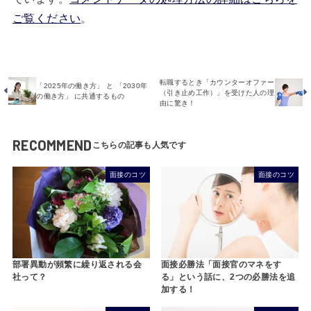
ご覧ください
。
転職するとき「カウンターオファー
「2025年の働き方」 と 「2030年
（引き止め工作）」を受けた人の理
の働き方」 に共通するもの
由に驚き！
RECOMMEND
面接のコツ
面接のコツ
部署異動が頻繁に繰り返される会
面接必勝法「面接官のマネをす
社って？
る」という話に、2つの必勝法を追
加する！