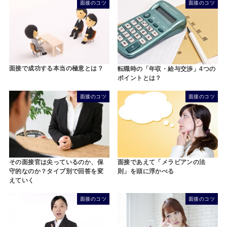
面接のコツ
面接のコツ
面接で成功する本当の極意とは？
転職時の「年収・給与交渉」4つの
ポイントとは？
面接のコツ
面接のコツ
その面接官は尖っているのか、保
面接であえて「メラビアンの法
守的なのか？タイプ別で回答を変
則」を頭に浮かべる
えていく
面接のコツ
面接のコツ