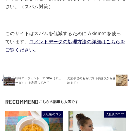
日本語が含まれない投稿は無視されますのでご注意くだ
さい。（スパム対策）
このサイトはスパムを低減するために Akismet を使っ
ています。
コメントデータの処理方法の詳細はこちらを
ご覧ください
。
転職エージェント 「DODA（デュ
失業手当のもらい方（手続きから受
ーダ）」 を利用してみて
給まで）
RECOMMEND
入社後のコツ
入社後のコツ