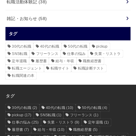
転職活動体験記
(38)
雑記・お知らせ
(58)
タグ
30代の転職
40代の転職
50代の転職
pickup
SNS転職
フリーランス
仕事の悩み
失業・リストラ
定年退職
履歴書
給与・年収
職務経歴書
転職エージェント
転職サイト
転職診断テスト
転職関連の本
タグ
30代の転職
(2)
40代の転職
(10)
50代の転職
(4)
pickup
(17)
SNS転職
(1)
フリーランス
(1)
仕事の悩み
(25)
失業・リストラ
(9)
定年退職
(1)