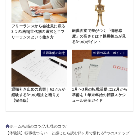
働き方
転職の基準・ポイント
フリーランスから会社員に戻る
転職面接で差がつく「情報感
3つの理由|世代別の選択と半フ
度」の高さとは？採用担当が見
リーランスという働き方
る3つのポイント
退職準備の知恵
転職の基準・ポイント
退職引き止めの真実｜62.4%が
1月〜3月の転職活動は12月から
経験する3つの理由と断り方
準備を！年末年始の転職スケジ
【完全版】
ュール完全ガイド
ホーム
転職のコツ
入社後のコツ