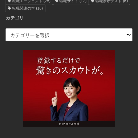
履歴書
(7)
給与・年収
(10)
職務経歴書
(5)
転職エージェント
(25)
転職サイト
(17)
転職診断テスト
(6)
転職関連の本
(16)
カテゴリ