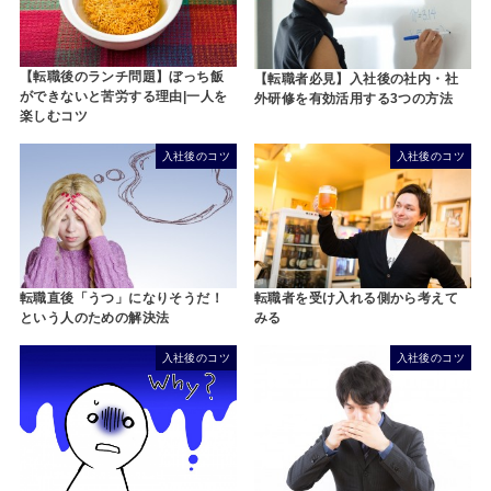
【転職後のランチ問題】ぼっち飯
【転職者必見】入社後の社内・社
ができないと苦労する理由|一人を
外研修を有効活用する3つの方法
楽しむコツ
入社後のコツ
入社後のコツ
転職直後「うつ」になりそうだ！
転職者を受け入れる側から考えて
という人のための解決法
みる
入社後のコツ
入社後のコツ