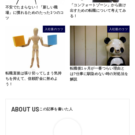
「コンフォートゾーン」から抜け
不安でたまらない！「新しい職
出すための転職について考えてみ
場」に慣れるためのたった1つのコ
る！
ツ
入社後のコツ
入社後のコツ
転職後1ヶ月が一番つらい理由と
転職直後は張り切ってしまう気持
は?仕事に馴染めない時の対処法を
ちを抑えて、信頼貯金に努めよ
解説
う！
ABOUT US