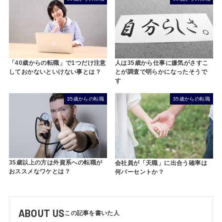
「40歳からの転職」で1つだけ注意
人は35歳から仕事に嫌気がさすこ
しておかないといけない事とは？
とが調査で明らかになったそうで
す
35歳からの転職
35歳からの転職
35歳以上の方は外資系への転職が
会社員が「天職」に出合う確率は
おススメなワケとは？
何パーセントか？
ABOUT US