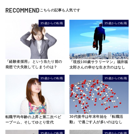
RECOMMEND
35歳からの転職
35歳からの転職
「経験者採用」 という当たり前の
「現役100歳サラリーマン」福井福
発想で大失敗してしまうのは？
太郎さんの幸せな生き方のはなし
35歳からの転職
35歳からの転職
30代後半は年末年始を 「転職活
転職平均年齢の上昇と第二次ベビ
動」 で過ごす人が多いのはなし
ーブーム、そしてゆとり世代
35歳からの転職
35歳からの転職