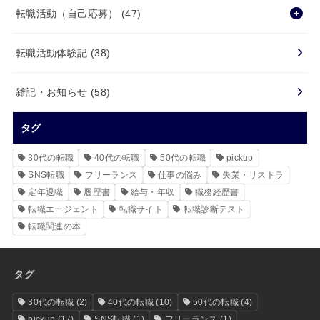
転職活動（自己応募）
(47)
転職活動体験記
(38)
雑記・お知らせ
(58)
タグ
30代の転職
40代の転職
50代の転職
pickup
SNS転職
フリーランス
仕事の悩み
失業・リストラ
定年退職
履歴書
給与・年収
職務経歴書
転職エージェント
転職サイト
転職診断テスト
転職関連の本
タグ
30代の転職
(2)
40代の転職
(10)
50代の転職
(4)
pickup
(17)
SNS転職
(1)
フリーランス
(1)