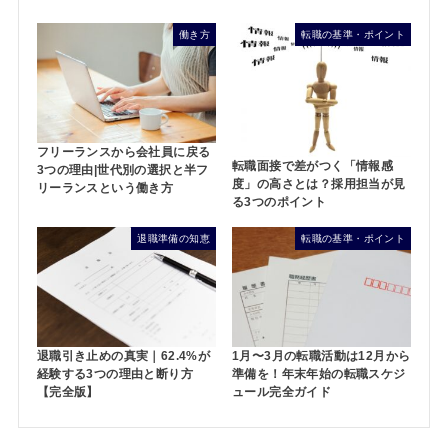
働き方
転職の基準・ポイント
フリーランスから会社員に戻る
転職面接で差がつく「情報感
3つの理由|世代別の選択と半フ
度」の高さとは？採用担当が見
リーランスという働き方
る3つのポイント
退職準備の知恵
転職の基準・ポイント
退職引き止めの真実｜62.4%が
1月〜3月の転職活動は12月から
経験する3つの理由と断り方
準備を！年末年始の転職スケジ
【完全版】
ュール完全ガイド