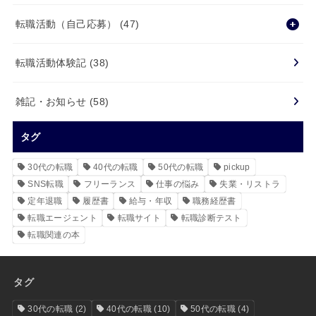
転職活動（自己応募）
(47)
転職活動体験記
(38)
雑記・お知らせ
(58)
タグ
30代の転職
40代の転職
50代の転職
pickup
SNS転職
フリーランス
仕事の悩み
失業・リストラ
定年退職
履歴書
給与・年収
職務経歴書
転職エージェント
転職サイト
転職診断テスト
転職関連の本
タグ
30代の転職
(2)
40代の転職
(10)
50代の転職
(4)