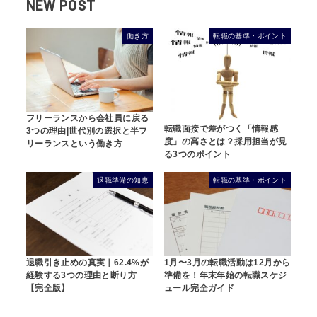
NEW POST
働き方
転職の基準・ポイント
フリーランスから会社員に戻る
転職面接で差がつく「情報感
3つの理由|世代別の選択と半フ
度」の高さとは？採用担当が見
リーランスという働き方
る3つのポイント
退職準備の知恵
転職の基準・ポイント
退職引き止めの真実｜62.4%が
1月〜3月の転職活動は12月から
経験する3つの理由と断り方
準備を！年末年始の転職スケジ
【完全版】
ュール完全ガイド