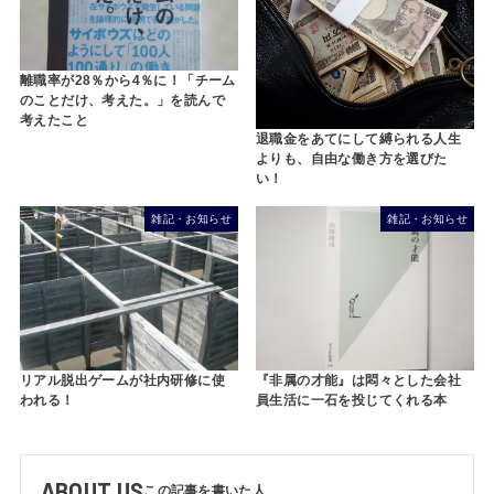
離職率が28％から4％に！「チーム
のことだけ、考えた。」を読んで
考えたこと
退職金をあてにして縛られる人生
よりも、自由な働き方を選びた
い！
雑記・お知らせ
雑記・お知らせ
リアル脱出ゲームが社内研修に使
『非属の才能』は悶々とした会社
われる！
員生活に一石を投じてくれる本
ABOUT US