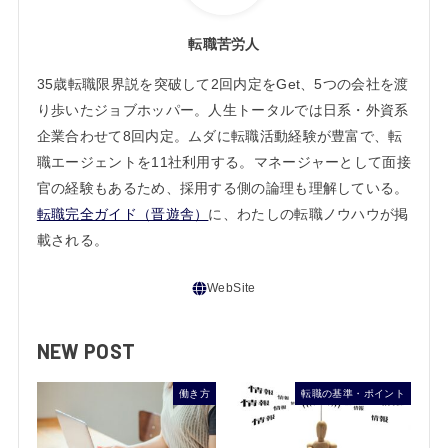
転職苦労人
35歳転職限界説を突破して2回内定をGet、5つの会社を渡
り歩いたジョブホッパー。人生トータルでは日系・外資系
企業合わせて8回内定。ムダに転職活動経験が豊富で、転
職エージェントを11社利用する。マネージャーとして面接
官の経験もあるため、採用する側の論理も理解している。
転職完全ガイド（晋遊舎）
に、わたしの転職ノウハウが掲
載される。
NEW POST
働き方
転職の基準・ポイント