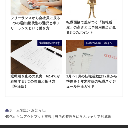
フリーランスから会社員に戻る
転職面接で差がつく「情報感
3つの理由|世代別の選択と半フ
度」の高さとは？採用担当が見
リーランスという働き方
る3つのポイント
退職準備の知恵
転職の基準・ポイント
退職引き止めの真実｜62.4%が
1月〜3月の転職活動は12月から
経験する3つの理由と断り方
準備を！年末年始の転職スケジ
【完全版】
ュール完全ガイド
ホーム
雑記・お知らせ
40代からはアウトプット重視｜思考の整理学に学ぶキャリア形成術