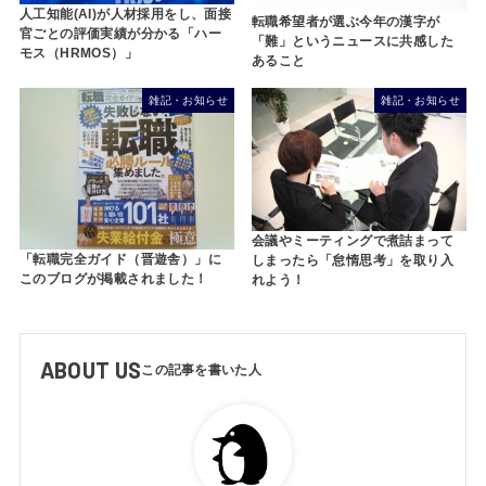
人工知能(AI)が人材採用をし、面接
転職希望者が選ぶ今年の漢字が
官ごとの評価実績が分かる「ハー
「難」というニュースに共感した
モス（HRMOS）」
あること
雑記・お知らせ
雑記・お知らせ
会議やミーティングで煮詰まって
「転職完全ガイド（晋遊舎）」に
しまったら「怠惰思考」を取り入
このブログが掲載されました！
れよう！
ABOUT US