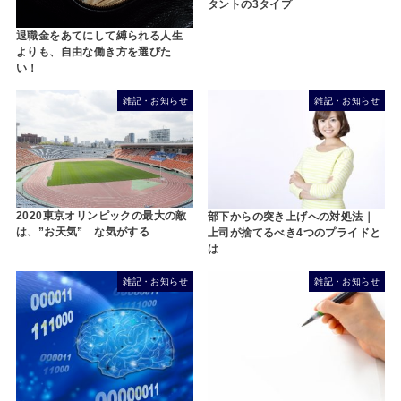
タントの3タイプ
退職金をあてにして縛られる人生
よりも、自由な働き方を選びた
い！
雑記・お知らせ
雑記・お知らせ
2020東京オリンピックの最大の敵
部下からの突き上げへの対処法｜
は、”お天気” な気がする
上司が捨てるべき4つのプライドと
は
雑記・お知らせ
雑記・お知らせ