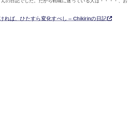
んの日記でした。だから転職に迷っている人は・・・・、お
れば、ひたすら変化すべし – Chikirinの日記