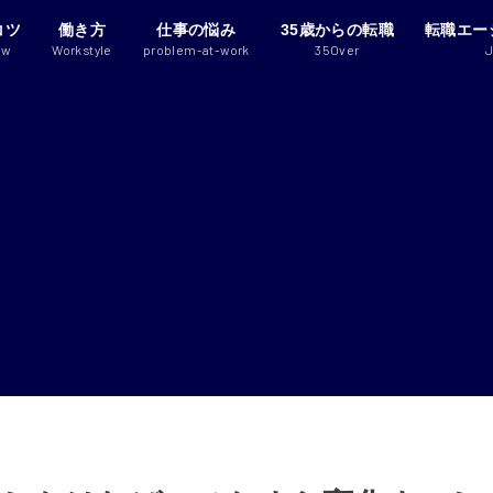
コツ
働き方
仕事の悩み
35歳からの転職
転職エー
ew
Workstyle
problem-at-work
35Over