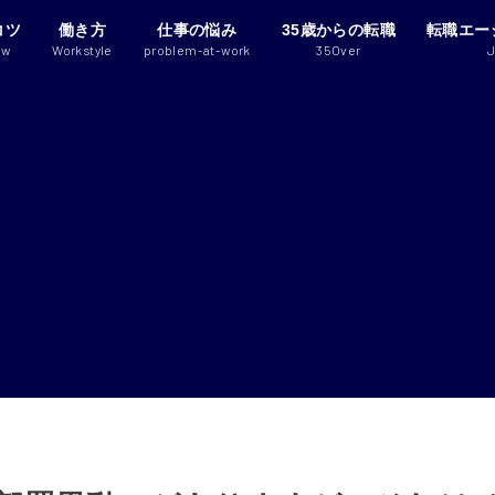
コツ
働き方
仕事の悩み
35歳からの転職
転職エー
ew
Workstyle
problem-at-work
35Over