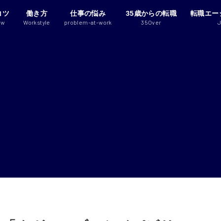
コツ
働き方
仕事の悩み
35歳からの転職
転職エー
ew
Workstyle
problem-at-work
35Over