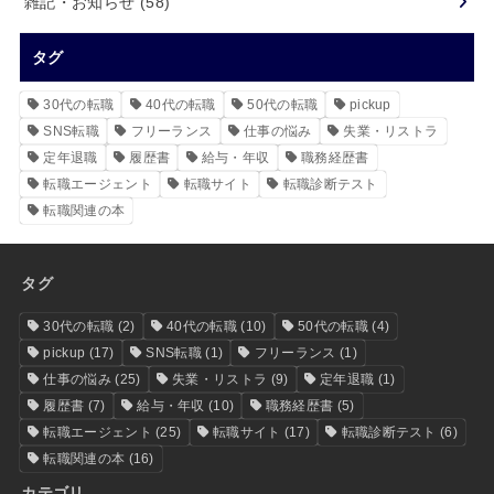
雑記・お知らせ
(58)
タグ
30代の転職
40代の転職
50代の転職
pickup
SNS転職
フリーランス
仕事の悩み
失業・リストラ
定年退職
履歴書
給与・年収
職務経歴書
転職エージェント
転職サイト
転職診断テスト
転職関連の本
タグ
30代の転職
(2)
40代の転職
(10)
50代の転職
(4)
pickup
(17)
SNS転職
(1)
フリーランス
(1)
仕事の悩み
(25)
失業・リストラ
(9)
定年退職
(1)
履歴書
(7)
給与・年収
(10)
職務経歴書
(5)
転職エージェント
(25)
転職サイト
(17)
転職診断テスト
(6)
転職関連の本
(16)
カテゴリ