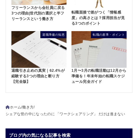
フリーランスから会社員に戻る
転職面接で差がつく「情報感
3つの理由|世代別の選択と半フ
度」の高さとは？採用担当が見
リーランスという働き方
る3つのポイント
退職準備の知恵
転職の基準・ポイント
退職引き止めの真実｜62.4%が
1月〜3月の転職活動は12月から
経験する3つの理由と断り方
準備を！年末年始の転職スケジ
【完全版】
ュール完全ガイド
ホーム
働き方
シェアな世の中になったのに 「ワークシェアリング」 だけは進まない
ブログ内の気になる記事を検索