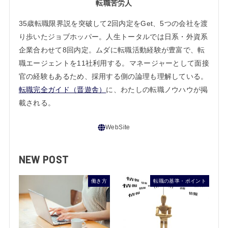
転職苦労人
35歳転職限界説を突破して2回内定をGet、5つの会社を渡
り歩いたジョブホッパー。人生トータルでは日系・外資系
企業合わせて8回内定。ムダに転職活動経験が豊富で、転
職エージェントを11社利用する。マネージャーとして面接
官の経験もあるため、採用する側の論理も理解している。
転職完全ガイド（晋遊舎）
に、わたしの転職ノウハウが掲
載される。
NEW POST
働き方
転職の基準・ポイント