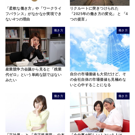
「柔軟な働き方」や「ワークライ
リクルートに突きつけられた
フバランス」がなかなか実現でき
「2025年の働き方の変化」 と 「4
ない4つの理由
つの提言」
働き方
働き方
産業競争力会議から見ると「残業
自分の市場価値も大切だけど、そ
代ゼロ」という単純な話ではない
の会社自体の市場価値も見極めな
みたい
いと心中することになる
働き方
働き方
「正社員」 と 「非正規雇用」 の本