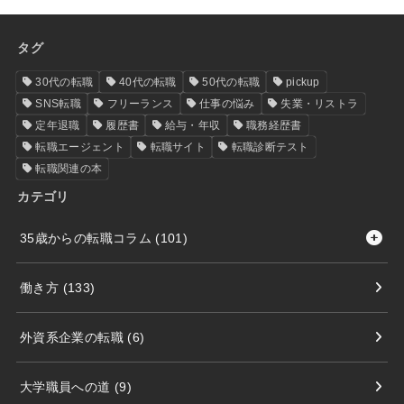
タグ
30代の転職
40代の転職
50代の転職
pickup
SNS転職
フリーランス
仕事の悩み
失業・リストラ
定年退職
履歴書
給与・年収
職務経歴書
転職エージェント
転職サイト
転職診断テスト
転職関連の本
カテゴリ
35歳からの転職コラム
(101)
働き方
(133)
外資系企業の転職
(6)
大学職員への道
(9)