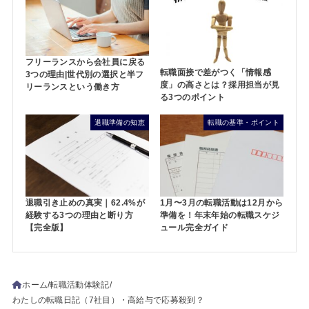
フリーランスから会社員に戻る
転職面接で差がつく「情報感
3つの理由|世代別の選択と半フ
度」の高さとは？採用担当が見
リーランスという働き方
る3つのポイント
退職準備の知恵
転職の基準・ポイント
退職引き止めの真実｜62.4%が
1月〜3月の転職活動は12月から
経験する3つの理由と断り方
準備を！年末年始の転職スケジ
【完全版】
ュール完全ガイド
ホーム
転職活動体験記
わたしの転職日記（7社目）・高給与で応募殺到？