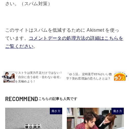
さい。（スパム対策）
このサイトはスパムを低減するために Akismet を使っ
ています。
コメントデータの処理方法の詳細はこちらを
ご覧ください
。
リストラは実力不足だけではない！
「ゆう活」 定時退庁65%がいい数
「自分に合う会社・合わない会社」
字？割れ窓理論の恐ろしさとは？
を見極めよう！
RECOMMEND
働き方
働き方