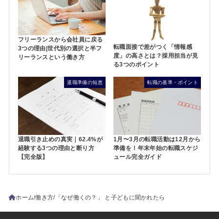
フリーランスから会社員に戻る
転職面接で差がつく「情報感
3つの理由|世代別の選択と半フ
度」の高さとは？採用担当が見
リーランスという働き方
る3つのポイント
退職準備の知恵
転職の基準・ポイント
退職引き止めの真実｜62.4%が
1月〜3月の転職活動は12月から
経験する3つの理由と断り方
準備を！年末年始の転職スケジ
【完全版】
ュール完全ガイド
ホーム
働き方
「なぜ働くの？」 と子どもに聞かれたら