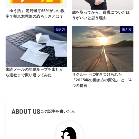
「ゆう活」 定時退庁65%がいい数
歳を取ってから、役職についたほ
字？割れ窓理論の恐ろしさとは？
うがいいと思う理由
働き方
働き方
未読メールの地獄ループを出社か
リクルートに突きつけられた
ら退社まで振り返ってみた
「2025年の働き方の変化」 と 「4
つの提言」
ABOUT US