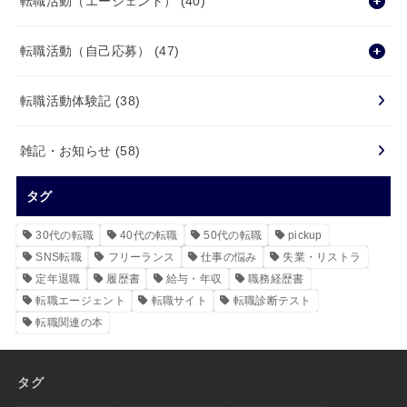
転職活動（エージェント）
(40)
転職活動（自己応募）
(47)
転職活動体験記
(38)
雑記・お知らせ
(58)
タグ
30代の転職
40代の転職
50代の転職
pickup
SNS転職
フリーランス
仕事の悩み
失業・リストラ
定年退職
履歴書
給与・年収
職務経歴書
転職エージェント
転職サイト
転職診断テスト
転職関連の本
タグ