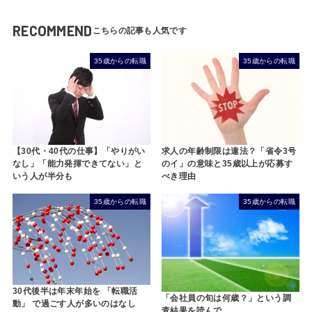
RECOMMEND
35歳からの転職
35歳からの転職
【30代・40代の仕事】「やりがい
求人の年齢制限は違法？「省令3号
なし」「能力発揮できてない」と
のイ」の意味と35歳以上が応募す
いう人が半分も
べき理由
35歳からの転職
35歳からの転職
30代後半は年末年始を 「転職活
「会社員の旬は何歳？」という調
動」 で過ごす人が多いのはなし
査結果を読んで