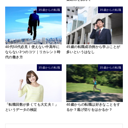
35歳からの転職
35歳からの転職
40代50代必見！使えない中高年に
45歳の転職成功例から学ぶことが
ならない3つのコツ｜リカレント時
多いというはなし
代の働き方
35歳からの転職
35歳からの転職
「転職回数が多くても大丈夫！」
40歳からの転職は好きなことをす
というデータの検証
るか？逃げ切りをはかるか？