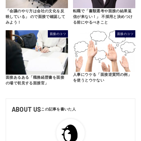
「会議のやり方は会社の文化を反
転職で「書類選考や面接の結果返
映している」 ので面接で確認して
信が来ない！」 不採用と決めつけ
みよう！
る前にやるべきこと
面接のコツ
面接のコツ
人事にウケる「面接逆質問の例」
面接あるある「職務経歴書を面接
を使うとウケない
の場で初見する面接官」
ABOUT US