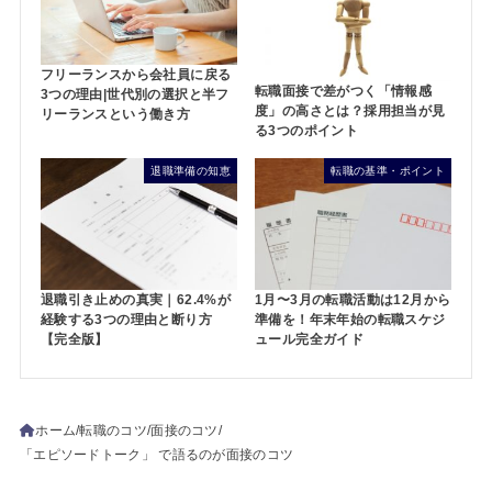
フリーランスから会社員に戻る
転職面接で差がつく「情報感
3つの理由|世代別の選択と半フ
度」の高さとは？採用担当が見
リーランスという働き方
る3つのポイント
退職準備の知恵
転職の基準・ポイント
退職引き止めの真実｜62.4%が
1月〜3月の転職活動は12月から
経験する3つの理由と断り方
準備を！年末年始の転職スケジ
【完全版】
ュール完全ガイド
ホーム
転職のコツ
面接のコツ
「エピソードトーク」 で語るのが面接のコツ