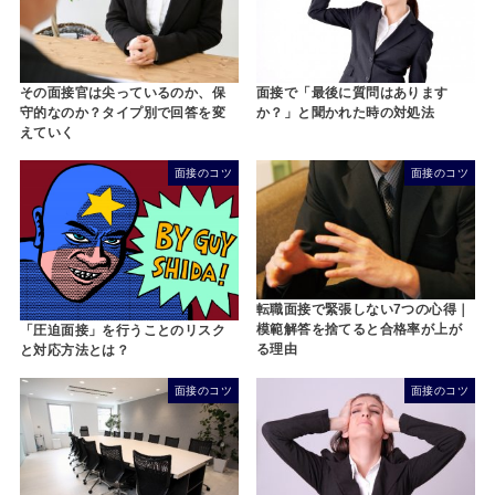
その面接官は尖っているのか、保
面接で「最後に質問はあります
守的なのか？タイプ別で回答を変
か？」と聞かれた時の対処法
えていく
面接のコツ
面接のコツ
転職面接で緊張しない7つの心得｜
模範解答を捨てると合格率が上が
「圧迫面接」を行うことのリスク
る理由
と対応方法とは？
面接のコツ
面接のコツ