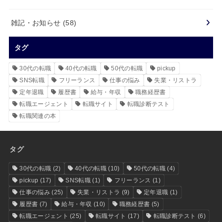
雑記・お知らせ
(58)
タグ
30代の転職
40代の転職
50代の転職
pickup
SNS転職
フリーランス
仕事の悩み
失業・リストラ
定年退職
履歴書
給与・年収
職務経歴書
転職エージェント
転職サイト
転職診断テスト
転職関連の本
タグ
30代の転職
(2)
40代の転職
(10)
50代の転職
(4)
pickup
(17)
SNS転職
(1)
フリーランス
(1)
仕事の悩み
(25)
失業・リストラ
(9)
定年退職
(1)
履歴書
(7)
給与・年収
(10)
職務経歴書
(5)
転職エージェント
(25)
転職サイト
(17)
転職診断テスト
(6)