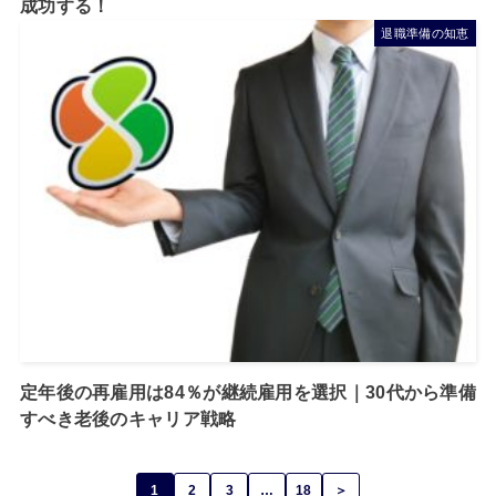
成功する！
退職準備の知恵
定年後の再雇用は84％が継続雇用を選択｜30代から準備
すべき老後のキャリア戦略
1
2
3
…
18
＞