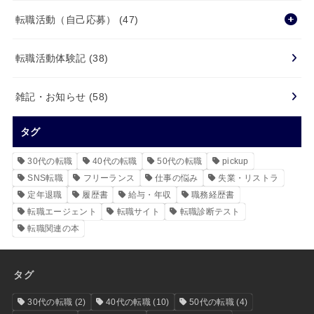
転職活動（自己応募）
(47)
転職活動体験記
(38)
雑記・お知らせ
(58)
タグ
30代の転職
40代の転職
50代の転職
pickup
SNS転職
フリーランス
仕事の悩み
失業・リストラ
定年退職
履歴書
給与・年収
職務経歴書
転職エージェント
転職サイト
転職診断テスト
転職関連の本
タグ
30代の転職
(2)
40代の転職
(10)
50代の転職
(4)